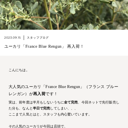
2023.09.15
スタッフブログ
ユーカリ「France Blue Rengun」 再入荷！
こんにちは。
大人気のユーカリ「France Blue Rengun」（フランス ブルー
レンガン）が
再入荷
です！
実は、前年度は半月もしないうちに
全て完売
、今回ネットで先行販売し
た分も、なんと
半日で完売
してしまい、、、
ここまで人気とはと、スタッフも内心驚いています。
その人気のユーカリが今回は店頭で、