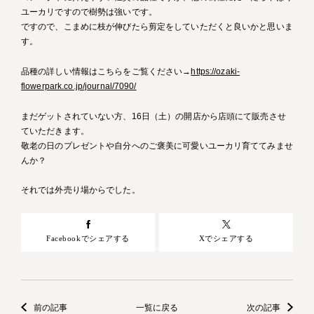
ユーカリですので樹勢は強いです。
ですので、こまめに枝が伸びたら剪定をしていただくと良いかと思いま
す。
品種の詳しい情報はこちらをご覧ください→
https://ozaki-
flowerpark.co.jp/journal/7090/
まだゲットされていない方、16日（土）の開店から店頭にて販売させ
ていただきます。
敬老の日のプレゼントや自分へのご褒美に可愛いユーカリ育ててみませ
んか？
それでは外売り場からでした。
Facebookでシェアする
Xでシェアする
前の記事
一覧に戻る
次の記事