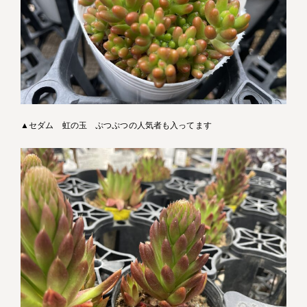
▲セダム 虹の玉 ぷつぷつの人気者も入ってます