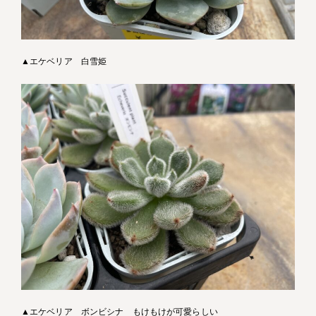
▲エケベリア 白雪姫
▲エケベリア ボンビシナ もけもけが可愛らしい