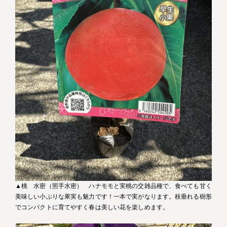
▲桃 水密（照手水密） ハナモモと実桃の交雑品種で、食べても甘く
美味しい小ぶりな果実も魅力です！一本で実がなります。枝垂れる樹形
でコンパクトに育てやすく春は美しい花を楽しめます。