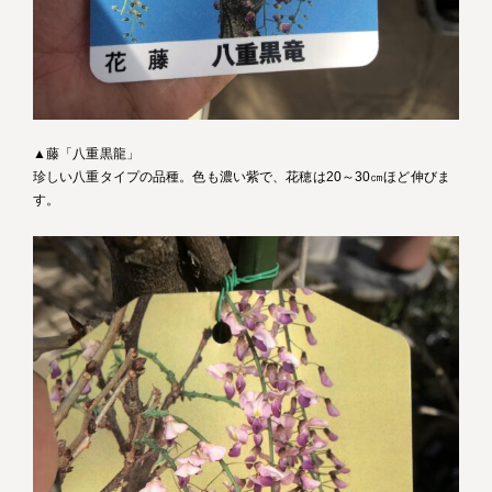
▲藤「八重黒龍」
珍しい八重タイプの品種。色も濃い紫で、花穂は20～30㎝ほど伸びま
す。