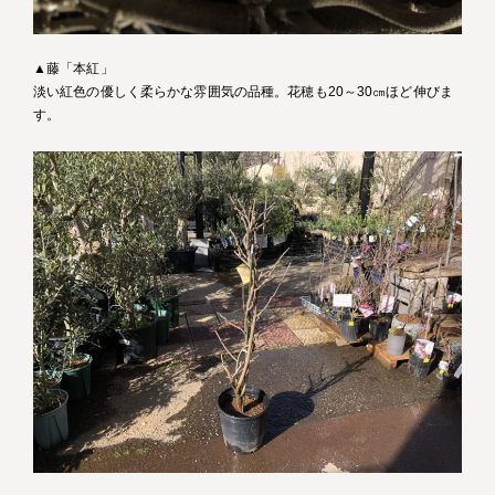
▲藤「本紅」
淡い紅色の優しく柔らかな雰囲気の品種。花穂も20～30㎝ほど伸びま
す。