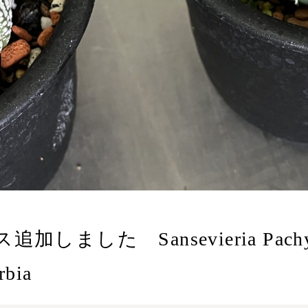
た Sansevieria Pachypodi
rbia