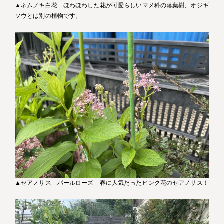
▲ネムノキ白花 ほわほわした花が可愛らしいマメ科の落葉樹、オジギ
ソウとは別の植物です。
▲セアノサス パールローズ 春に人気だったピンク花のセアノサス！