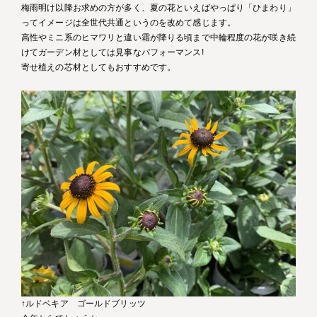
梅雨明け以降お求めの方が多く、夏の花といえばやっぱり「ひまわり」
ってイメージは全世代共通というのを改めて感じます。
高性やミニ系のヒマワリと違い霜が降りる頃まで中輪程度の花が咲き続
けてガーデン材としては見事なパフォーマンス!
寄せ植えの芯材としてもおすすめです。
↑ルドベキア ゴールドブリッツ