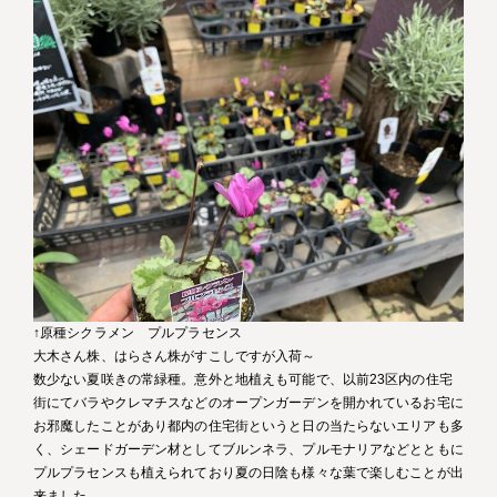
↑原種シクラメン プルプラセンス
大木さん株、はらさん株がすこしですが入荷～
数少ない夏咲きの常緑種。意外と地植えも可能で、以前23区内の住宅
街にてバラやクレマチスなどのオープンガーデンを開かれているお宅に
お邪魔したことがあり都内の住宅街というと日の当たらないエリアも多
く、シェードガーデン材としてブルンネラ、プルモナリアなどとともに
プルプラセンスも植えられており夏の日陰も様々な葉で楽しむことが出
来ました。