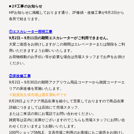
■２F工事のお知らせ
HPお知らせに掲載しております通り、2F修繕・改修工事が9月2日から
各所で始まります。
①エスカレーター照明工事
9月2日～9月11日の期間エスカレーターがご利用できません。
大変ご迷惑をお掛けしますがこの期間はエレベーターまたは階段をご利
用いただきますようお願いいたします。
お荷物移動のお手伝い等が必要な場合は売場スタッフまでお声をお掛け
ください。
②床改修工事
9月2日～9月30日の期間アクアリウム用品コーナーから雑貨コーナーエ
リアの床改修を実施いたします。
※観賞魚生体売場は通常運転中です
8月28日よりアクア用品在庫を縮小して営業しておりますので商品在庫
詳細につきましては店頭にて売場スタッフ、
またはご来店の前にお電話でお問い合わせください。
雑貨等は店内に在庫がございますのでこちらも売場スタッフにお問い合
わせくださいますようお願いいたします。
100円ショップSMILE、文具売場ご利用のお客様にもご迷惑をお掛けし