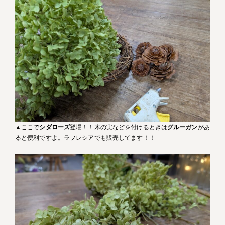
▲ここで
シダローズ
登場！！木の実などを付けるときは
グルーガン
があ
ると便利ですよ。ラフレシアでも販売してます！！