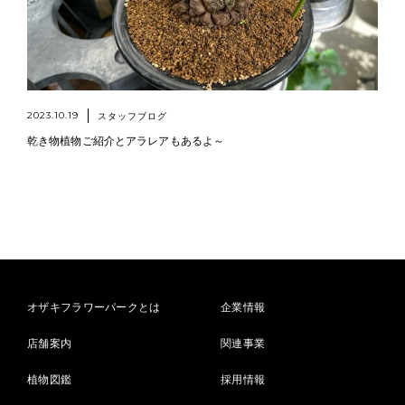
2023.10.19
スタッフブログ
乾き物植物ご紹介とアラレアもあるよ～
オザキフラワーパークとは
企業情報
店舗案内
関連事業
植物図鑑
採用情報