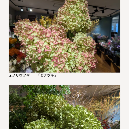
▲
ノリウツギ
「ミナヅキ」