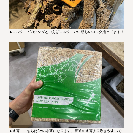
▲コルク ビカクシダといえばコルク！いい感じのコルク揃ってます！
▲水苔 こちらは3Aの水苔になります。普通の水苔より巻きやすいで