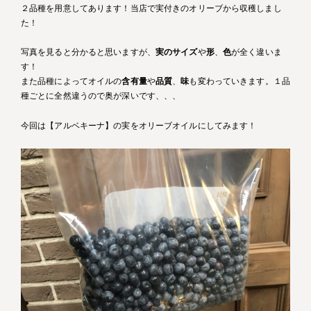
２品種を用意してあります！当店で実付きのオリーブから収穫しまし
た！
写真を見ると分かると思いますが、
実のサイズ
や
形
、
色
が全く違いま
す！
また品種によってオイルの
含有量
や
品質
、
味
も変わっていきます。１品
種ごとに全然違うので奥が深いです、、、
今回は【アルベキーナ】の実をオリーブオイルにしてみます！