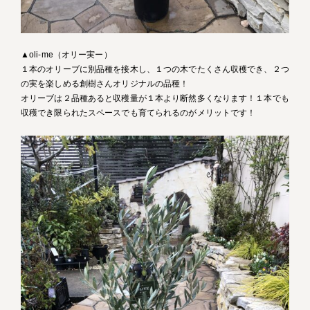
▲oli-me（オリー実ー）
１本のオリーブに別品種を接木し、１つの木でたくさん収穫でき、２つ
の実を楽しめる創樹さんオリジナルの品種！
オリーブは２品種あると収穫量が１本より断然多くなります！１本でも
収穫でき限られたスペースでも育てられるのがメリットです！