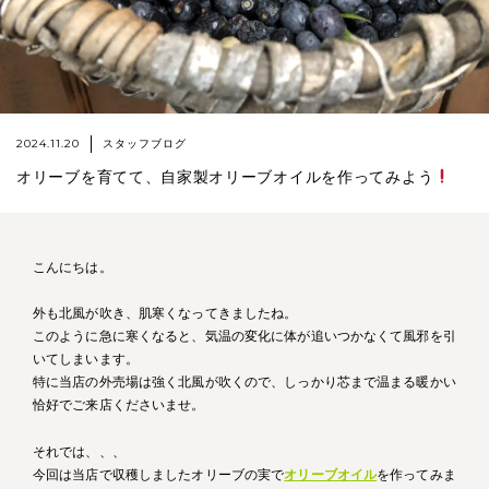
2024.11.20
スタッフブログ
オリーブを育てて、自家製オリーブオイルを作ってみよう
こんにちは。
外も北風が吹き、肌寒くなってきましたね。
このように急に寒くなると、気温の変化に体が追いつかなくて風邪を引
いてしまいます。
特に当店の外売場は強く北風が吹くので、しっかり芯まで温まる暖かい
恰好でご来店くださいませ。
それでは、、、
今回は当店で収穫しましたオリーブの実で
オリーブオイル
を作ってみま