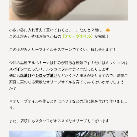
小さい器に入れ替えて置いておくと、、、なんと２層に
この上澄みが皆様お待ちかねの
【オリーブオイル】
が完成！
この上澄みオリーブオイルをスプーンですくい、移し替えます！
今回の品種アルベキーナは甘みが特徴な種類です！他にはミッションは
スパイシー
だったり、ルッカは
フルーティー
だったりします！
他にも
塩漬け
や
シロップ漬け
などたくさん用途がありますので、是非ご
家庭に実のなる素敵なオリーブオイルを育ててみてはいかがでしょう
か？
※オリーブオイルを作るときはハサミなどの刃に気を付けて作りましょ
う。
また、店頭にもスタッフがオススメなオリーブもございます！