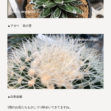
▲アガベ 笹の雪
▲白刺金鯱
1階のお花たちも少しづつ秋めいてきてますね。