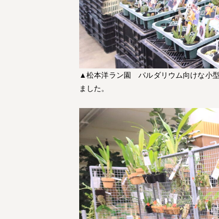
▲松本洋ラン園 パルダリウム向けな小
ました。