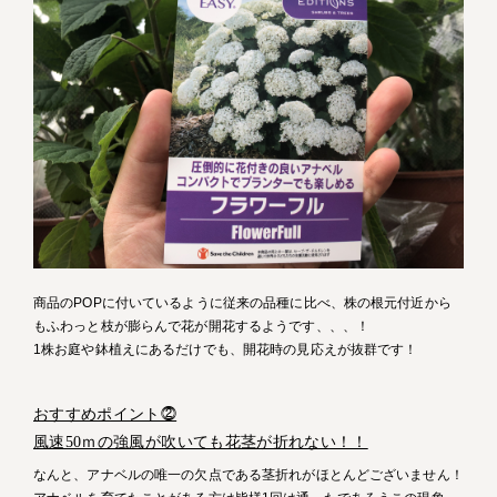
商品のPOPに付いているように従来の品種に比べ、株の根元付近から
もふわっと枝が膨らんで花が開花するようです、、、！
1株お庭や鉢植えにあるだけでも、開花時の見応えが抜群です！
おすすめポイント⓶
風速50ｍの強風が吹いても花茎が折れない！！
なんと、アナベルの唯一の欠点である茎折れがほとんどございません！