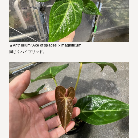
▲Anthurium ‘Ace of spades’ x magnificum
同じくハイブリッド。