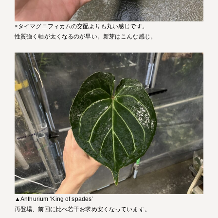
×タイマグニフィカムの交配よりも丸い感じです。
性質強く軸が太くなるのが早い。新芽はこんな感じ。
▲Anthurium ‘King of spades’
再登場、前回に比べ若干お求め安くなっています。