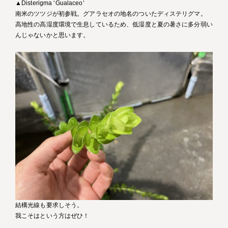
▲Disterigma ‘Gualaceo’
南米のツツジが初参戦。グアラセオの地名のついたディステリグマ。
高地性の高湿度環境で生息しているため、低湿度と夏の暑さに多分弱い
んじゃないかと思います。
結構光線も要求しそう。
我こそはという方はぜひ！