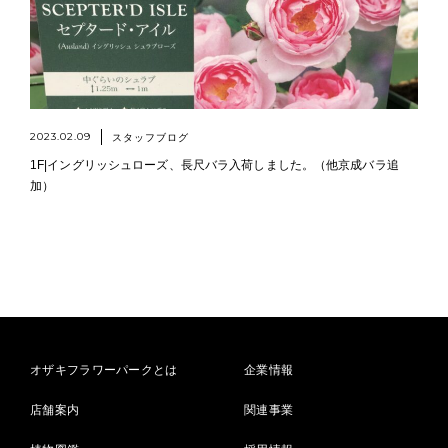
2023.02.09
スタッフブログ
1F|イングリッシュローズ、長尺バラ入荷しました。（他京成バラ追
加）
オザキフラワーパークとは
企業情報
店舗案内
関連事業