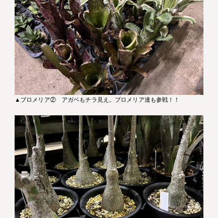
▲ブロメリア② アガベもチラ見え。ブロメリア達も参戦！！