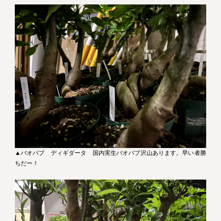
▲バオバブ ディギダータ 国内実生バオバブ沢山あります。早い者勝
ちだー！