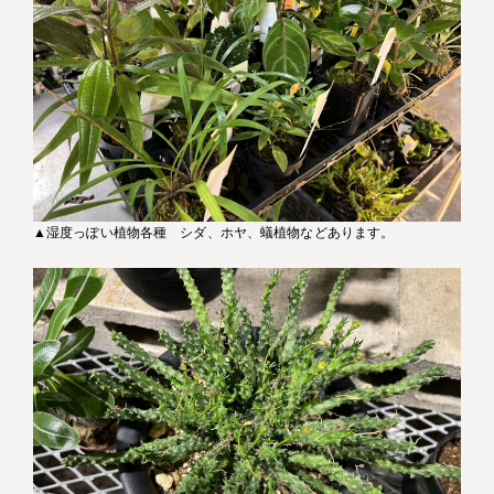
▲湿度っぽい植物各種 シダ、ホヤ、蟻植物などあります。