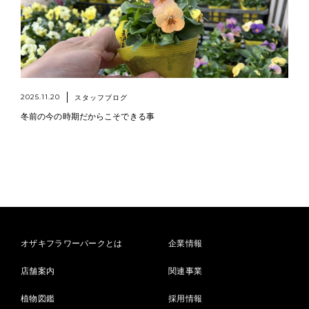
2025.11.20
スタッフブログ
冬前の今の時期だからこそできる事
オザキフラワーパークとは
企業情報
店舗案内
関連事業
植物図鑑
採用情報