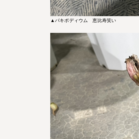
▲パキポディウム 恵比寿笑い