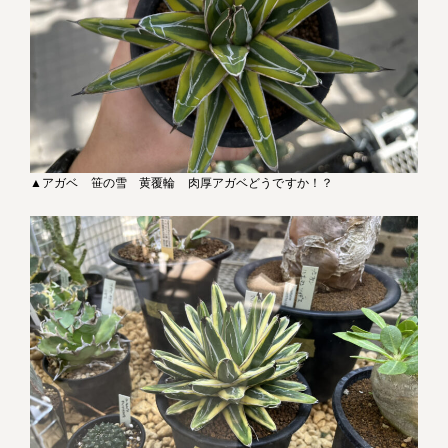
▲アガベ 笹の雪 黄覆輪 肉厚アガベどうですか！？