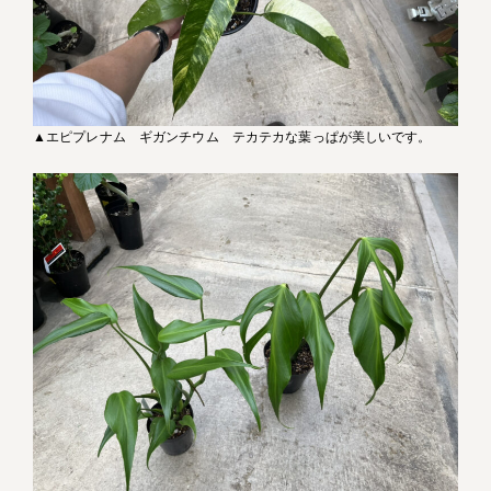
▲エピプレナム ギガンチウム テカテカな葉っぱが美しいです。