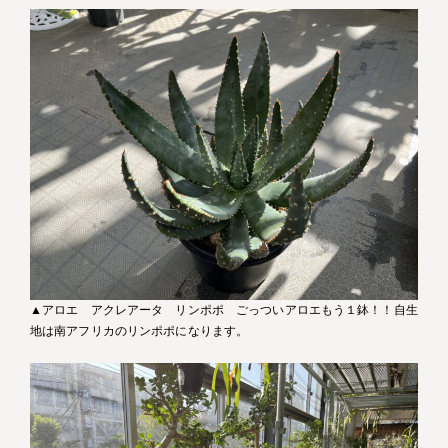
▲アロエ アクレアータ リンポポ ごっついアロエもう１鉢！！自生
地は南アフリカのリンポポになります。