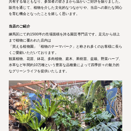
共有する場ともなり、参加者の皆さまから温かいご好評を賜りました。
販売を通じて、植物を介した文化的なつながりや、当店への新たな関心
を育む機会となったことを嬉しく思います。
当店のご紹介
練馬区にて約1500坪の売場面積を誇る園芸専門店です。足元から頭上
まで植物に覆われた店内は
「買える植物園」「植物のテーマパーク」と称され多くのお客様に長ら
くご愛顧いただいております。
観葉植物、花苗、鉢花、多肉植物、庭木、果樹苗、盆栽、野菜ハーブ、
水草など年間約10万種という豊富な品種量によって四季折々の魅力的
なグリーンライフを提供いたします。