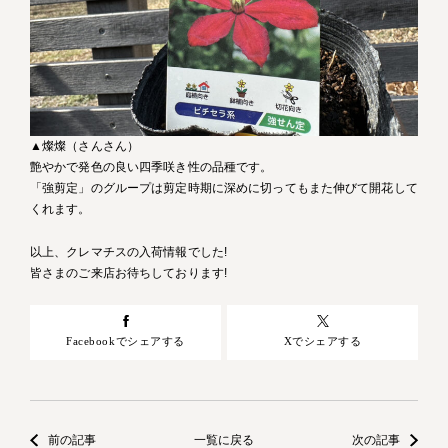
▲燦燦（さんさん）
艶やかで発色の良い四季咲き性の品種です。
「強剪定」のグループは剪定時期に深めに切ってもまた伸びて開花して
くれます。
以上、クレマチスの入荷情報でした!
皆さまのご来店お待ちしております!
Facebookでシェアする
Xでシェアする
前の記事
一覧に戻る
次の記事