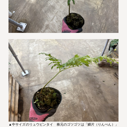
▲中サイズのリュウビンタイ 株元のゴツゴツは「鱗片（りんぺん）」