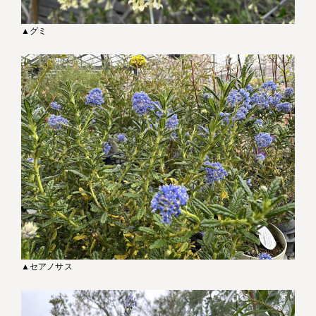
▲グミ
▲セアノサス