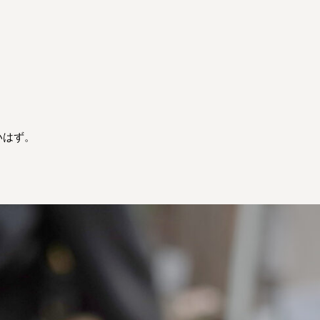
。
いはず。