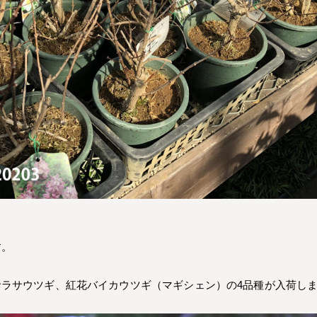
す。
ラサウツギ、紅花バイカウツギ（マギシェン）の4品種が入荷し