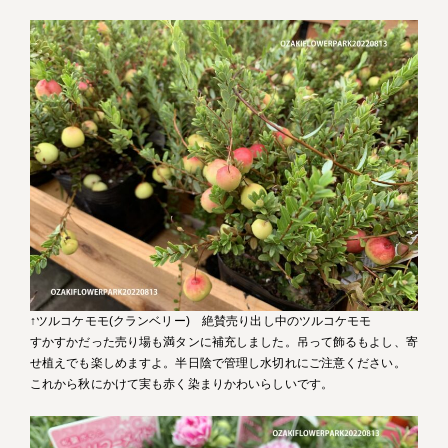
↑ツルコケモモ(クランベリー) 絶賛売り出し中のツルコケモモ
すかすかだった売り場も満タンに補充しました。吊って飾るもよし、寄
せ植えでも楽しめますよ。半日陰で管理し水切れにご注意ください。
これから秋にかけて実も赤く染まりかわいらしいです。