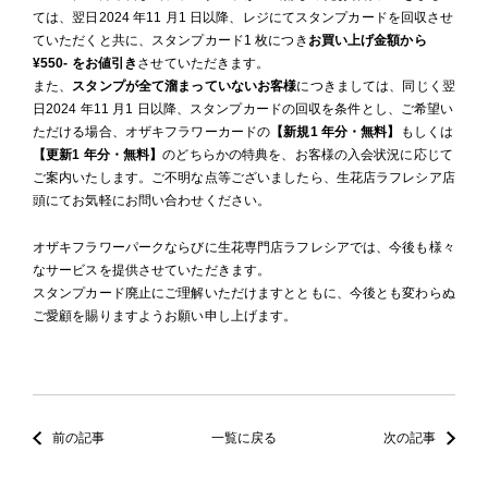
ては、翌日2024 年11 月1 日以降、レジにてスタンプカードを回収させ
ていただくと共に、スタンプカード1 枚につき
お買い上げ金額から
¥550- をお値引き
させていただきます。
また、
スタンプが全て溜まっていないお客様
につきましては、同じく翌
日2024 年11 月1 日以降、スタンプカードの回収を条件とし、ご希望い
ただける場合、オザキフラワーカードの
【新規1 年分・無料】
もしくは
【更新1 年分・無料】
のどちらかの特典を、お客様の入会状況に応じて
ご案内いたします。ご不明な点等ございましたら、生花店ラフレシア店
頭にてお気軽にお問い合わせください。
オザキフラワーパークならびに生花専門店ラフレシアでは、今後も様々
なサービスを提供させていただきます。
スタンプカード廃止にご理解いただけますとともに、今後とも変わらぬ
ご愛顧を賜りますようお願い申し上げます。
前の記事
一覧に戻る
次の記事