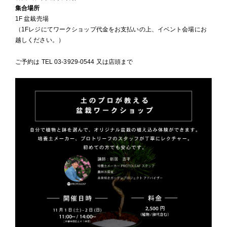
集合場所
1F 盆栽売場
（1Fレジにてワークショップ代金をお支払いの上、イベント会場にお
越しください。）
ご予約は TEL 03-3929-0544 又は店頭まで