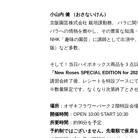
小山内 健 （おさないけん）
京阪園芸株式会社 栽培課勤務。 バラに
バラへの情熱を燃やし、その豊富な知識
NHK「趣味の園芸」に講師として出演中
版）など多数。
そして！当日ハイポネックス商品を３点
「New Roses SPECIAL EDITION for 202
講習会終了後、レシートを特設ブースに
※数量限定です。なくなり次第終了とさ
場所
：オザキフラワーパーク２階特設会場
開催時間
：OPEN 10:00 START 10:30
所要時間
：約90分を予定
予約制ではございません。先着順で座席