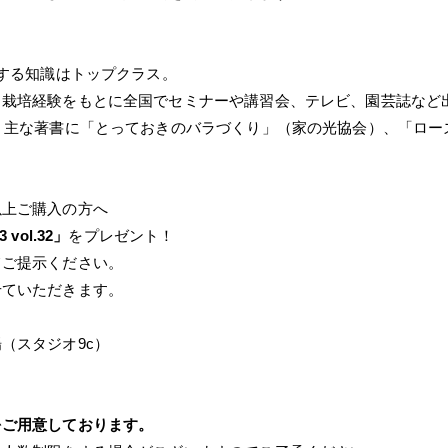
関する知識はトップクラス。
・栽培経験をもとに全国でセミナーや講習会、テレビ、園芸誌など
。主な著書に「とっておきのバラづくり」（家の光協会）、「ローズ
以上ご購入の方へ
3 vol.32」
をプレゼント！
てご提示ください。
せていただきます。
（スタジオ9c）
をご用意しております。