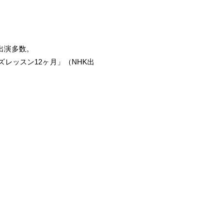
出演多数。
レッスン12ヶ月」（NHK出