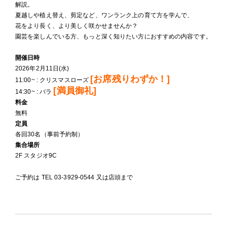
解説。
夏越しや植え替え、剪定など、ワンランク上の育て方を学んで、
花をより長く、より美しく咲かせませんか？
園芸を楽しんでいる方、もっと深く知りたい方におすすめの内容です。
開催日時
2026年2月11日(水)
[お席残りわずか！]
11:00~ : クリスマスローズ
[満員御礼]
14:30~ : バラ
料金
無料
定員
各回30名（事前予約制）
集合場所
2F スタジオ9C
ご予約は TEL 03-3929-0544 又は店頭まで