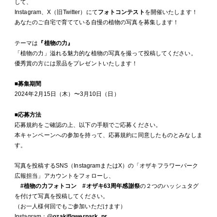
して、
Instagram、X（旧Twitter）にて
フォトコンテスト
を開催いたします！
あなたのご自宅で育てている自慢の植物の写真を募集します！
テーマは
『植物の力』
「植物の力」溢れる魅力的な植物の写真を撮って投稿してください。
優秀賞の方には景品をプレゼントいたします！
■募集期間
2024年2月15日（木）〜3月10日（日）
■応募方法
応募規約をご確認の上、以下の手順でご応募ください。
本キャンペーンへの参加を持って、応募規約に同意したものとみなしま
す。
写真を投稿するSNS（InstagramまたはX）の「オザキフラワーパーク
広報担当」アカウントをフォローし、
#植物の力フォトコン
#オザキ63周年感謝祭
の２つのハッシュタグ
を付けて写真を投稿してください。
（お一人様何回でもご参加いただけます）
Instagram：
@ozakiflowerpark_pr