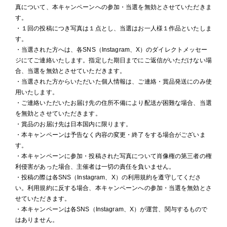
真について、本キャンペーンへの参加・当選を無効とさせていただきま
す。
・１回の投稿につき写真は１点とし、当選はお一人様１作品といたしま
す。
・当選された方へは、各SNS（Instagram、X）のダイレクトメッセー
ジにてご連絡いたします。指定した期日までにご返信がいただけない場
合、当選を無効とさせていただきます。
・当選された方からいただいた個人情報は、ご連絡・賞品発送にのみ使
用いたします。
・ご連絡いただいたお届け先の住所不備により配送が困難な場合、当選
を無効とさせていただきます。
・賞品のお届け先は日本国内に限ります。
・本キャンペーンは予告なく内容の変更・終了をする場合がございま
す。
・本キャンペーンに参加・投稿された写真について肖像権の第三者の権
利侵害があった場合、主催者は一切の責任を負いません。
・投稿の際は各SNS（Instagram、X）の利用規約を遵守してくださ
い。利用規約に反する場合、本キャンペーンへの参加・当選を無効とさ
せていただきます。
・本キャンペーンは各SNS（Instagram、X）が運営、関与するもので
はありません。