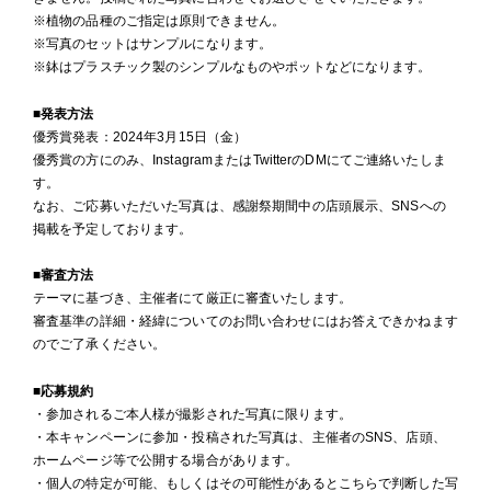
※植物の品種のご指定は原則できません。
※写真のセットはサンプルになります。
※鉢はプラスチック製のシンプルなものやポットなどになります。
■発表方法
優秀賞発表：2024年3月15日（金）
優秀賞の方にのみ、InstagramまたはTwitterのDMにてご連絡いたしま
す。
なお、ご応募いただいた写真は、感謝祭期間中の店頭展示、SNSへの
掲載を予定しております。
■審査方法
テーマに基づき、主催者にて厳正に審査いたします。
審査基準の詳細・経緯についてのお問い合わせにはお答えできかねます
のでご了承ください。
■応募規約
・参加されるご本人様が撮影された写真に限ります。
・本キャンペーンに参加・投稿された写真は、主催者のSNS、店頭、
ホームページ等で公開する場合があります。
・個人の特定が可能、もしくはその可能性があるとこちらで判断した写