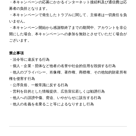
・本キャンペーンの応募にかかるインターネット接続料及び通信費は応
募者の負担となります。
・本キャンペーンで発生したトラブルに関して、主催者は一切責任を負
いません。
・本キャンペーン開始から感謝祭終了までの期間中、アカウントを非公
開にした場合、本キャンペーンへの参加を無効とさせていただく場合が
ございます。
禁止事項
・法令等に違反する行為
・個人・企業・団体など他者の名誉や社会的信用を毀損する行為
・他人のプライバシー、肖像権、著作権、商標権、その他知的財産所有
権を侵害す行為
・公序良俗、一般常識に反する行為
・営利を目的とした情報提供、広告宣伝若しくは勧誘行為
・他人への誹謗中傷、脅迫、いやがらせに該当する行為
・他人の名義を名乗ること等によるなりすまし行為