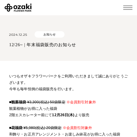
2024.12.25
お知らせ
12/26~ | 年末福袋販売のお知らせ
いつもオザキフラワーパークをご利用いただきまして誠にありがとうご
ざいます。
今年も毎年恒例の福袋販売を行います。
■観葉福袋
¥3,300(税込) 50袋限定
※会員割引対象外
観葉植物がお得に入った福袋
2階エスカレーター前にて
12月26日(木)
より販売
■花福袋
¥5,980(税込) 20袋限定
※会員割引対象外
和飾り・お正月アレンジメント・お楽しみ鉢花がお得に入った福袋