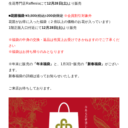
生花専門店Rafflesiaにて
12月28日(土)
より販売
■花苗福袋
¥3,300(税込) 200袋限定
※会員割引対象外
花苗がお得に入った福袋（２倍以上の価格のお花が入っています）
1階正面入口付近にて
12月28日(土)
より販売
※福袋の中身の交換・返品は性質上お受けできかねますのでご了承くだ
さい
※福袋はお持ち帰りのみとなります
※年末に販売の
「年末福袋」
と、1月3日~販売の
「新春福袋」
がござい
ます。
新春福袋の詳細は追ってお知らせいたします。
ご来店お待ちしております。