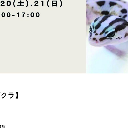
ザクラ】
場前