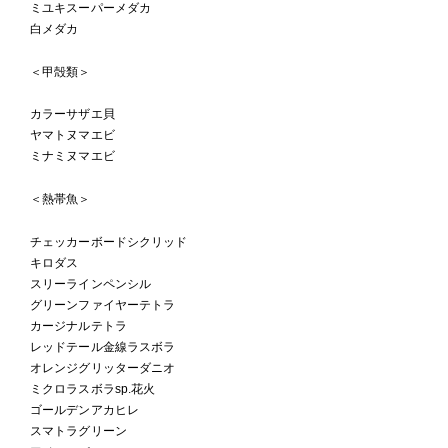
ミユキスーパーメダカ
白メダカ
＜甲殻類＞
カラーサザエ貝
ヤマトヌマエビ
ミナミヌマエビ
＜熱帯魚＞
チェッカーボードシクリッド
キロダス
スリーラインペンシル
グリーンファイヤーテトラ
カージナルテトラ
レッドテール金線ラスボラ
オレンジグリッターダニオ
ミクロラスボラsp.花火
ゴールデンアカヒレ
スマトラグリーン