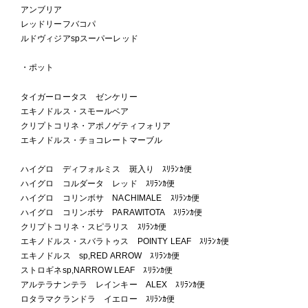
アンブリア
レッドリーフバコパ
ルドヴィジアspスーパーレッド
・ポット
タイガーロータス ゼンケリー
エキノドルス・スモールベア
クリプトコリネ・アポノゲティフォリア
エキノドルス・チョコレートマーブル
ハイグロ ディフォルミス 斑入り ｽﾘﾗﾝｶ便
ハイグロ コルダータ レッド ｽﾘﾗﾝｶ便
ハイグロ コリンボサ NACHIMALE ｽﾘﾗﾝｶ便
ハイグロ コリンボサ PARAWITOTA ｽﾘﾗﾝｶ便
クリプトコリネ・スピラリス ｽﾘﾗﾝｶ便
エキノドルス・スバラトゥス POINTY LEAF ｽﾘﾗﾝｶ便
エキノドルス sp,RED ARROW ｽﾘﾗﾝｶ便
ストロギネsp,NARROW LEAF ｽﾘﾗﾝｶ便
アルテラナンテラ レインキー ALEX ｽﾘﾗﾝｶ便
ロタラマクランドラ イエロー ｽﾘﾗﾝｶ便