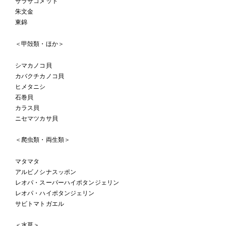
サラサコメット
朱文金
東錦
＜甲殻類・ほか＞
シマカノコ貝
カバクチカノコ貝
ヒメタニシ
石巻貝
カラス貝
ニセマツカサ貝
＜爬虫類・両生類＞
マタマタ
アルビノシナスッポン
レオパ・スーパーハイポタンジェリン
レオパ・ハイポタンジェリン
サビトマトガエル
＜水草＞