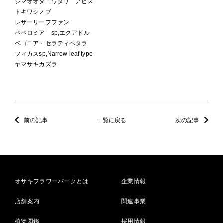
シマオオタニワタリ アビス
トキワシノブ
レザーリーフファン
ペペロミア sp,エクアドル
ベゴニア・セラティペタラ
フィカスsp,Narrow leaf type
ヤマサキカズラ
前の記事
一覧に戻る
次の記事
オザキフラワーパークとは
企業情報
店舗案内
関連事業
植物図鑑
採用情報