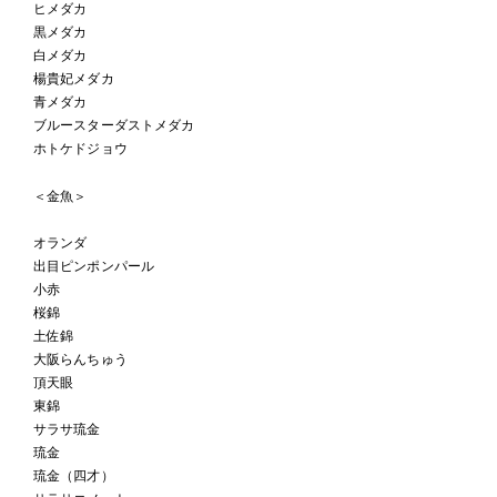
ヒメダカ
黒メダカ
白メダカ
楊貴妃メダカ
青メダカ
ブルースターダストメダカ
ホトケドジョウ
＜金魚＞
オランダ
出目ピンポンパール
小赤
桜錦
土佐錦
大阪らんちゅう
頂天眼
東錦
サラサ琉金
琉金
琉金（四才）