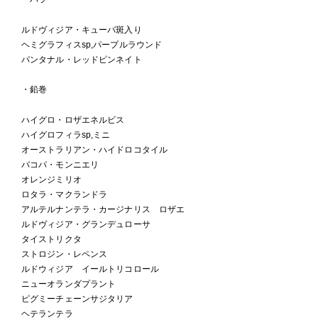
ルドヴィジア・キューバ斑入り
ヘミグラフィスsp,パープルラウンド
パンタナル・レッドピンネイト
・鉛巻
ハイグロ・ロザエネルビス
ハイグロフィラsp,ミニ
オーストラリアン・ハイドロコタイル
バコパ・モンニエリ
オレンジミリオ
ロタラ・マクランドラ
アルテルナンテラ・カージナリス ロザエ
ルドヴィジア・グランデュローサ
タイストリクタ
ストロジン・レペンス
ルドウィジア イールトリコロール
ニューオランダプラント
ピグミーチェーンサジタリア
ヘテランテラ