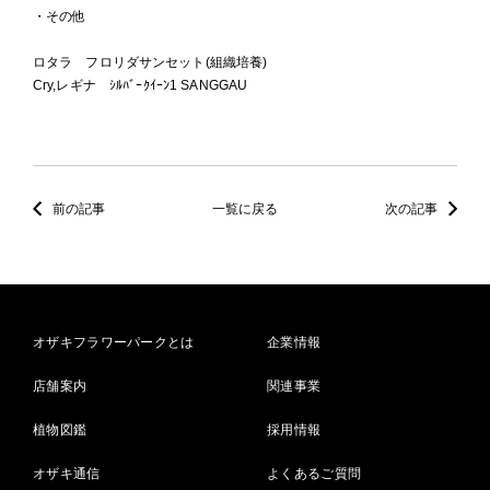
・その他
ロタラ フロリダサンセット(組織培養)
Cry,レギナ ｼﾙﾊﾞｰｸｲｰﾝ1 SANGGAU
前の記事
一覧に戻る
次の記事
オザキフラワーパークとは
企業情報
店舗案内
関連事業
植物図鑑
採用情報
オザキ通信
よくあるご質問