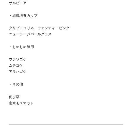
サルビニア
・組織培養カップ
クリプトコリネ・ウェンティ・ピンク
ニューラージパールグラス
・じめじめ陸用
ウチワゴケ
ムチゴケ
アラハゴケ
・その他
侘び草
南米モスマット