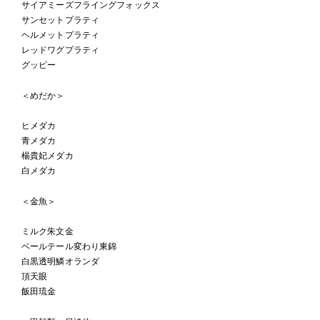
サイアミーズフライングフォックス
サンセットプラティ
ヘルメットプラティ
レッドワグプラティ
グッピー
＜めだか＞
ヒメダカ
青メダカ
楊貴妃メダカ
白メダカ
＜金魚＞
ミルク朱文金
ベールテール変わり東錦
白黒透明鱗オランダ
頂天眼
飯田琉金