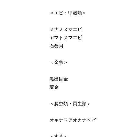
＜エビ・甲殻類＞
ミナミヌマエビ
ヤマトヌマエビ
石巻貝
＜金魚＞
黒出目金
琉金
＜爬虫類・両生類＞
オキナワアオカナヘビ
＜水草＞