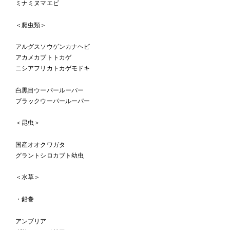
ミナミヌマエビ
＜爬虫類＞
アルグスソウゲンカナヘビ
アカメカブトトカゲ
ニシアフリカトカゲモドキ
白黒目ウーパールーパー
ブラックウーパールーパー
＜昆虫＞
国産オオクワガタ
グラントシロカブト幼虫
＜水草＞
・鉛巻
アンブリア