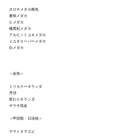
オロチメダカ稚魚
蒼煌メダカ
ヒメダカ
楊貴妃メダカ
アルビノミユキメダカ
ミユキスーパーメダカ
白メダカ
＜金魚＞
トリカラーオランダ
丹頂
変わりオランダ
サラサ琉金
＜甲殻類・日淡他＞
ヤマトヌマエビ