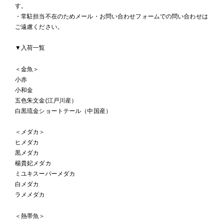
す。
・常駐担当不在のためメール・お問い合わせフォームでの問い合わせは
ご遠慮ください。
▼入荷一覧
＜金魚＞
小赤
小和金
五色朱文金(江戸川産）
白黒琉金ショートテール（中国産）
＜メダカ＞
ヒメダカ
黒メダカ
楊貴妃メダカ
ミユキスーパーメダカ
白メダカ
ラメメダカ
＜熱帯魚＞