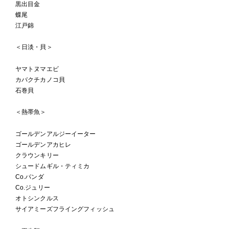
黒出目金
蝶尾
江戸錦
＜日淡・貝＞
ヤマトヌマエビ
カバクチカノコ貝
石巻貝
＜熱帯魚＞
ゴールデンアルジーイーター
ゴールデンアカヒレ
クラウンキリー
シュードムギル・ティミカ
Co.パンダ
Co.ジュリー
オトシンクルス
サイアミーズフライングフィッシュ