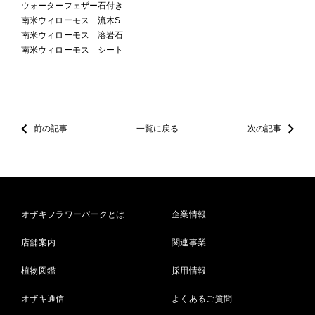
ウォーターフェザー石付き
南米ウィローモス 流木S
南米ウィローモス 溶岩石
南米ウィローモス シート
前の記事
一覧に戻る
次の記事
オザキフラワーパークとは
企業情報
店舗案内
関連事業
植物図鑑
採用情報
オザキ通信
よくあるご質問