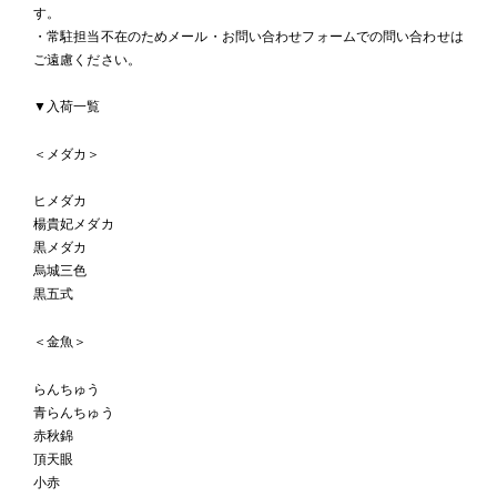
す。
・常駐担当不在のためメール・お問い合わせフォームでの問い合わせは
ご遠慮ください。
▼入荷一覧
＜メダカ＞
ヒメダカ
楊貴妃メダカ
黒メダカ
烏城三色
黒五式
＜金魚＞
らんちゅう
青らんちゅう
赤秋錦
頂天眼
小赤