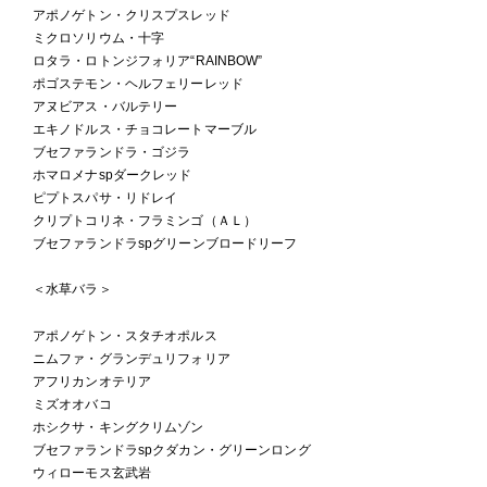
アポノゲトン・クリスプスレッド
ミクロソリウム・十字
ロタラ・ロトンジフォリア“RAINBOW”
ポゴステモン・ヘルフェリーレッド
アヌビアス・バルテリー
エキノドルス・チョコレートマーブル
ブセファランドラ・ゴジラ
ホマロメナspダークレッド
ピプトスパサ・リドレイ
クリプトコリネ・フラミンゴ（ＡＬ）
ブセファランドラspグリーンブロードリーフ
＜水草バラ＞
アポノゲトン・スタチオポルス
ニムファ・グランデュリフォリア
アフリカンオテリア
ミズオオバコ
ホシクサ・キングクリムゾン
ブセファランドラspクダカン・グリーンロング
ウィローモス玄武岩