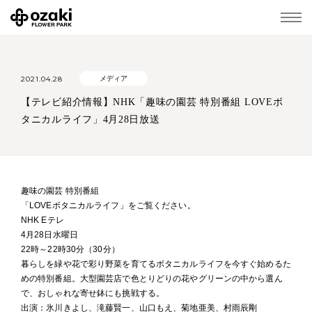
2021.04.28
メディア
【テレビ紹介情報】NHK「趣味の園芸 特別番組 LOVEボ
タニカルライフ」4月28日放送
趣味の園芸 特別番組
「LOVEボタニカルライフ」をご覧ください。
NHK Eテレ
4月28日水曜日
22時～22時30分（30分）
暮らしを緑や花で彩り野菜を育てるボタニカルライフを今すぐ始めるた
めの特別番組。大型園芸店で色とりどりの花やグリーンの中から選ん
で、おしゃれな寄せ鉢にも挑戦する。
出演：氷川きよし、滝藤賢一、山口もえ、菊地亜美、村雨辰剛