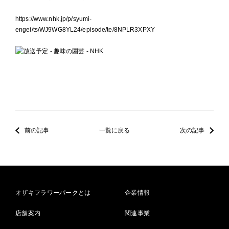
https://www.nhk.jp/p/syumi-
engei/ts/WJ9WG8YL24/episode/te/8NPLR3XPXY
前の記事
一覧に戻る
次の記事
オザキフラワーパークとは
企業情報
店舗案内
関連事業