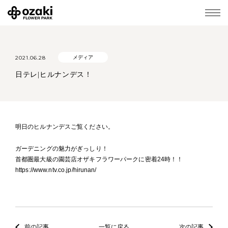
2021.06.28
メディア
日テレ|ヒルナンデス！
明日のヒルナンデスご覧ください。
ガーデニングの魅力がぎっしり！
首都圏最大級の園芸店オザキフラワーパークに密着24時！！
https://www.ntv.co.jp/hirunan/
前の記事
一覧に戻る
次の記事