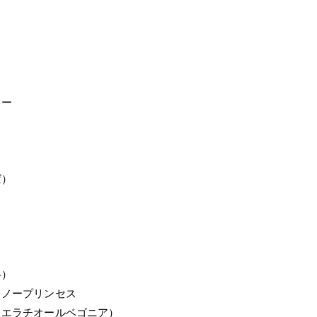
ワー
ば）
科）
スノープリンセス
（エラチオールベゴニア）