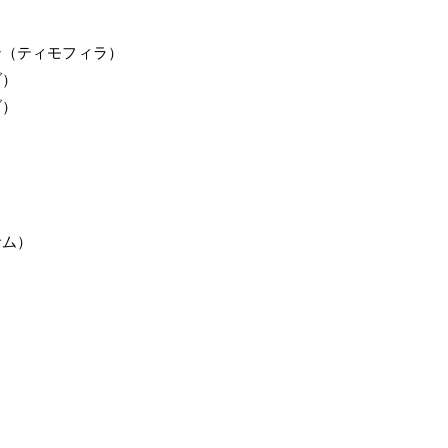
ン（ティモフィラ）
）
）
サム）