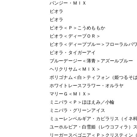
パンジー・ＭＩＸ
ビオラ
ビオラ
ビオラ＜Ｐ＞こうめももか
ビオラ＜ディープＯＲ＞
ビオラ＜ディープブルー＞フローラルパ
ビオラ・タイガーアイ
ブルーデージー＜薄青＞アズールブルー
ヘリクリサム＜ＭＩＸ＞
ポリゴナム＜白＞ティフォン（姫つるそ
ホワイトレースフラワー・オルラヤ
マリーＧ＜ＭＩＸ＞
ミニバラ＜Ｐ＞ほほえみ／小輪
ミニバラ・グリーンアイス
ミューレンベルギア・カピラリス（イネ
ユーホルビア・白雪姫（レウコフィラ）
リーガースベゴニア＜Ｐ＞クリスティン