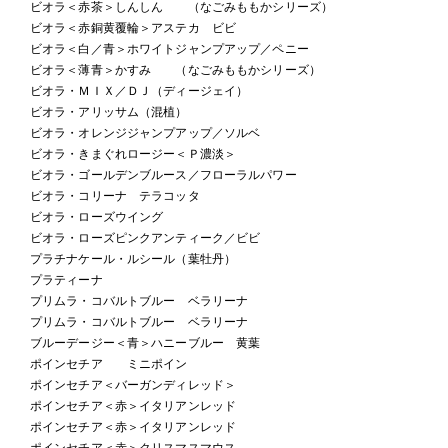
ビオラ＜赤茶＞しんしん （なごみももかシリーズ）
ビオラ＜赤銅黄覆輪＞アステカ ビビ
ビオラ＜白／青＞ホワイトジャンプアップ／ペニー
ビオラ＜薄青＞かすみ （なごみももかシリーズ）
ビオラ・ＭＩＸ／ＤＪ（ディージェイ）
ビオラ・アリッサム（混植）
ビオラ・オレンジジャンプアップ／ソルベ
ビオラ・きまぐれロージー＜Ｐ濃淡＞
ビオラ・ゴールデンブルース／フローラルパワー
ビオラ・コリーナ テラコッタ
ビオラ・ローズウイング
ビオラ・ローズピンクアンティーク／ビビ
プラチナケール・ルシール（葉牡丹）
プラティーナ
プリムラ・コバルトブルー ベラリーナ
プリムラ・コバルトブルー ベラリーナ
ブルーデージー＜青＞ハニーブルー 黄葉
ポインセチア ミニポイン
ポインセチア＜バーガンディレッド＞
ポインセチア＜赤＞イタリアンレッド
ポインセチア＜赤＞イタリアンレッド
ポインセチア＜赤＞クリスマスマウス