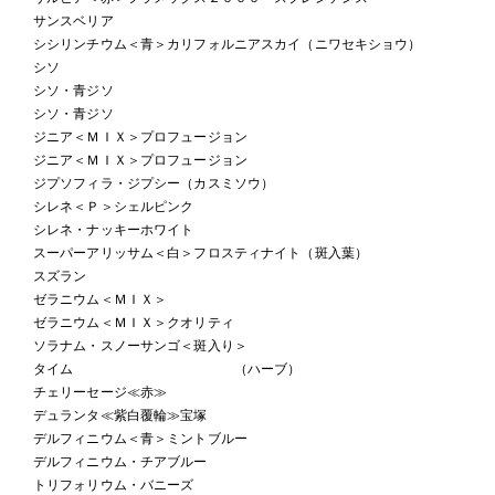
サンスベリア
シシリンチウム＜青＞カリフォルニアスカイ（ニワセキショウ）
シソ
シソ・青ジソ
シソ・青ジソ
ジニア＜ＭＩＸ＞プロフュージョン
ジニア＜ＭＩＸ＞プロフュージョン
ジプソフィラ・ジプシー（カスミソウ）
シレネ＜Ｐ＞シェルピンク
シレネ・ナッキーホワイト
スーパーアリッサム＜白＞フロスティナイト（斑入葉）
スズラン
ゼラニウム＜ＭＩＸ＞
ゼラニウム＜ＭＩＸ＞クオリティ
ソラナム・スノーサンゴ＜斑入り＞
タイム （ハーブ）
チェリーセージ≪赤≫
デュランタ≪紫白覆輪≫宝塚
デルフィニウム＜青＞ミントブルー
デルフィニウム・チアブルー
トリフォリウム・バニーズ