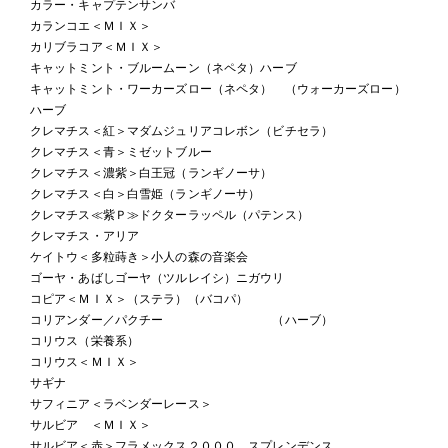
カラー・キャプテンサンバ
カランコエ＜ＭＩＸ＞
カリブラコア＜ＭＩＸ＞
キャットミント・ブルームーン（ネペタ）ハーブ
キャットミント・ワーカーズロー（ネペタ） （ウォーカーズロー）
ハーブ
クレマチス＜紅＞マダムジュリアコレボン（ビチセラ）
クレマチス＜青＞ミゼットブルー
クレマチス＜濃紫＞白王冠（ランギノーサ）
クレマチス＜白＞白雪姫（ランギノーサ）
クレマチス≪紫Ｐ≫ドクターラッペル（パテンス）
クレマチス・アリア
ケイトウ＜多粒蒔き＞小人の森の音楽会
ゴーヤ・あばしゴーヤ（ツルレイシ）ニガウリ
コピア＜ＭＩＸ＞（ステラ）（バコパ）
コリアンダー／パクチー （ハーブ）
コリウス（栄養系）
コリウス＜ＭＩＸ＞
サギナ
サフィニア＜ラベンダーレース＞
サルビア ＜ＭＩＸ＞
サルビア＜赤＞フラメックス２０００ スプレンデンス