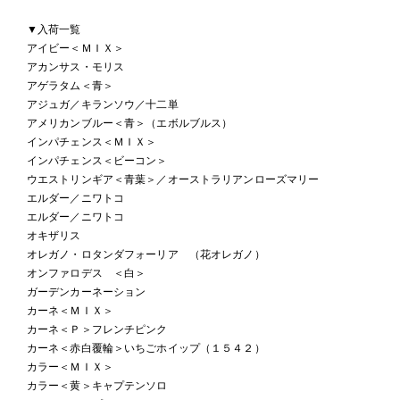
▼入荷一覧
アイビー＜ＭＩＸ＞
アカンサス・モリス
アゲラタム＜青＞
アジュガ／キランソウ／十二単
アメリカンブルー＜青＞（エボルブルス）
インパチェンス＜ＭＩＸ＞
インパチェンス＜ビーコン＞
ウエストリンギア＜青葉＞／オーストラリアンローズマリー
エルダー／ニワトコ
エルダー／ニワトコ
オキザリス
オレガノ・ロタンダフォーリア （花オレガノ）
オンファロデス ＜白＞
ガーデンカーネーション
カーネ＜ＭＩＸ＞
カーネ＜Ｐ＞フレンチピンク
カーネ＜赤白覆輪＞いちごホイップ（１５４２）
カラー＜ＭＩＸ＞
カラー＜黄＞キャプテンソロ