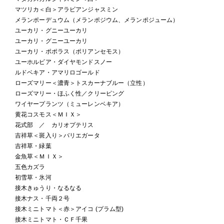
マツリカ＜白＞アラビアンジャスミン
メランポーデュウム（メランポジウム、メランポジューム）
ユーカリ・グニーユーカリ
ユーカリ・グニーユーカリ
ユーカリ・ポポラス（ポリアンセモス）
ユーホルビア・ダイヤモンドスノー
ルドベキア・アマリロゴールド
ローズマリー＜濃青＞トスカーナブルー（立性）
ローズマリー・ほふく性／クリーピング
ワイヤープランツ（ミューレンベキア）
黄花コスモス＜ＭＩＸ＞
花式部 ／ カリオプテリス
吉祥草＜斑入り＞バリエガータ
吉祥草・緑葉
金魚草＜ＭＩＸ＞
五色カズラ
初雪草・氷河
接木きゅうり・なるなる
接木ナス・千両２号
接木ミニトマト＜赤＞アイコ (プラム型)
接木ミニトマト・ＣＦ千果