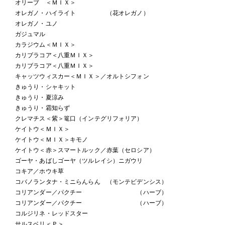
オリーブ ＜ＭＩＸ＞
オレガノ・ハイライト （花オレガノ）
オレガノ・ユノ
ガジュマル
カラジウム＜ＭＩＸ＞
カリブラコア＜八重ＭＩＸ＞
カリブラコア＜八重ＭＩＸ＞
キャッツウィスカー＜ＭＩＸ＞／オルトシフォン
きゅうり・シャキット
きゅうり・夏涼み
きゅうり・霜知らず
クレマチス＜紫＞篭口（インテグリフォリア）
ケイトウ＜ＭＩＸ＞
ケイトウ＜ＭＩＸ＞キモノ
ケイトウ＜赤＞スマートルック／赤葉（セロシア）
ゴーヤ・あばしゴーヤ（ツルレイシ）ニガウリ
コキア／ホウキ草
コバノランタナ・ミニらんらん （モンテビデンシス）
コリアンダー／パクチー （ハーブ）
コリアンダー／パクチー （ハーブ）
コルジリネ・レッドスター
サルスベリ＜Ｐ＞