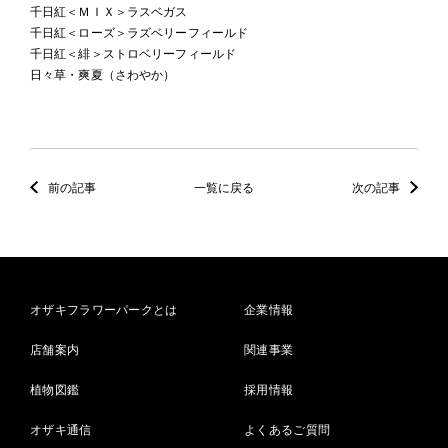
千日紅＜ＭＩＸ＞ラスベガス
千日紅＜ローズ＞ラズベリーフィールド
千日紅＜緋＞ストロベリーフィールド
日々草・爽夏（さわやか）
前の記事
一覧に戻る
次の記事
オザキフラワーパークとは
企業情報
店舗案内
関連事業
植物図鑑
採用情報
オザキ通信
よくあるご質問