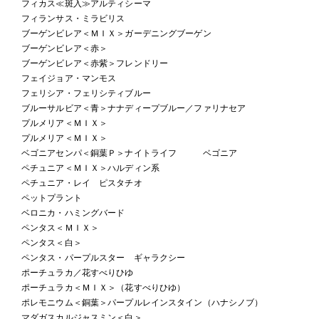
フィカス≪斑入≫アルティシーマ
フィランサス・ミラビリス
ブーゲンビレア＜ＭＩＸ＞ガーデニングブーゲン
ブーゲンビレア＜赤＞
ブーゲンビレア＜赤紫＞フレンドリー
フェイジョア・マンモス
フェリシア・フェリシティブルー
ブルーサルビア＜青＞ナナディープブルー／ファリナセア
プルメリア＜ＭＩＸ＞
プルメリア＜ＭＩＸ＞
ベゴニアセンパ＜銅葉Ｐ＞ナイトライフ ベゴニア
ペチュニア＜ＭＩＸ＞ハルディン系
ペチュニア・レイ ピスタチオ
ペットプラント
ベロニカ・ハミングバード
ペンタス＜ＭＩＸ＞
ペンタス＜白＞
ペンタス・パープルスター ギャラクシー
ポーチュラカ／花すべりひゆ
ポーチュラカ＜ＭＩＸ＞（花すべりひゆ）
ポレモニウム＜銅葉＞パープルレインスタイン（ハナシノブ）
マダガスカルジャスミン＜白＞