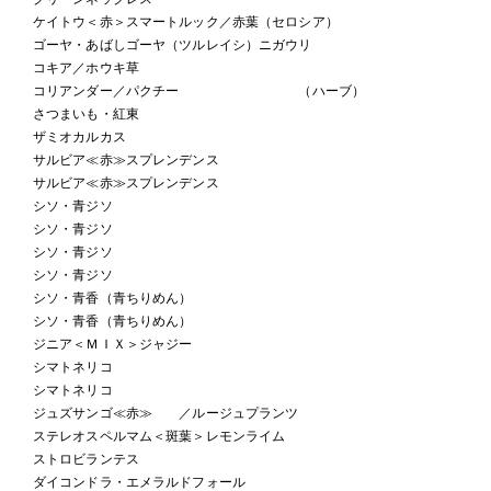
ケイトウ＜赤＞スマートルック／赤葉（セロシア）
ゴーヤ・あばしゴーヤ（ツルレイシ）ニガウリ
コキア／ホウキ草
コリアンダー／パクチー （ハーブ）
さつまいも・紅東
ザミオカルカス
サルビア≪赤≫スプレンデンス
サルビア≪赤≫スプレンデンス
シソ・青ジソ
シソ・青ジソ
シソ・青ジソ
シソ・青ジソ
シソ・青香（青ちりめん）
シソ・青香（青ちりめん）
ジニア＜ＭＩＸ＞ジャジー
シマトネリコ
シマトネリコ
ジュズサンゴ≪赤≫ ／ルージュプランツ
ステレオスペルマム＜斑葉＞レモンライム
ストロビランテス
ダイコンドラ・エメラルドフォール