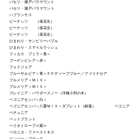
パセリ・瀬戸パラマウント
パセリ・瀬戸パラマウント
ハブランサス
ピーナッツ （落花生）
ピーナッツ （落花生）
ピーナッツ （落花生）
ひまわり・サンビリーバブル
ひまわり・スマイルラッシュ
フィカス プミラ＜青＞
ブーゲンビレア＜赤＞
フェイジョア
ブルーサルビア＜青＞ナナディープブルー／ファリナセア
プルメリア＜ＭＩＸ＞
プルメリア＜ＭＩＸ＞
ブレイニア・パウダースノー（洋種小判の木）
ベゴニアセンパ＜白＞
ベゴニアセンパ＜八重ＭＩＸ＞ダブレット（銅葉） ベゴニア
ペチュニア
ペットプラント
ヘリオトロープ≪紫≫
ベロニカ・ファーストキス
ベンジャ・ブラック