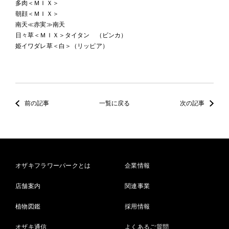
多肉＜ＭＩＸ＞
朝顔＜ＭＩＸ＞
南天≪赤実≫南天
日々草＜ＭＩＸ＞タイタン （ビンカ）
姫イワダレ草＜白＞（リッピア）
前の記事
一覧に戻る
次の記事
オザキフラワーパークとは
企業情報
店舗案内
関連事業
植物図鑑
採用情報
オザキ通信
よくあるご質問