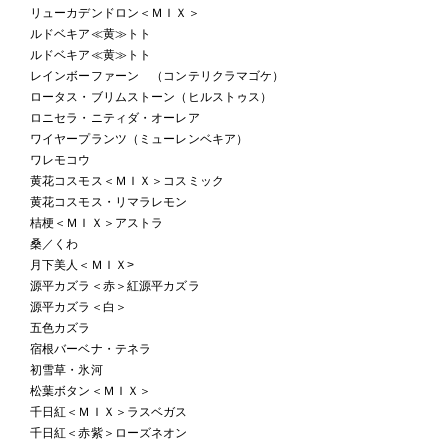
リューカデンドロン＜ＭＩＸ＞
ルドベキア≪黄≫トト
ルドベキア≪黄≫トト
レインボーファーン （コンテリクラマゴケ）
ロータス・ブリムストーン（ヒルストゥス）
ロニセラ・ニティダ・オーレア
ワイヤープランツ（ミューレンベキア）
ワレモコウ
黄花コスモス＜ＭＩＸ＞コスミック
黄花コスモス・リマラレモン
桔梗＜ＭＩＸ＞アストラ
桑／くわ
月下美人＜ＭＩＸ>
源平カズラ＜赤＞紅源平カズラ
源平カズラ＜白＞
五色カズラ
宿根バーベナ・テネラ
初雪草・氷河
松葉ボタン＜ＭＩＸ＞
千日紅＜ＭＩＸ＞ラスベガス
千日紅＜赤紫＞ローズネオン